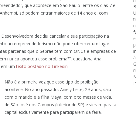
m
mpreendedor, que acontece em São Paulo entre os dias 7 e
B
e Anhembi, só podem entrar maiores de 14 anos e, com
U
t
n
f
 Desenvolvedora decidiu cancelar a sua participação na
e
omento ao empreendedorismo não pode oferecer um lugar
p
ntas parcerias que o Sebrae tem com ONGs e empresas de
i
á
ém nunca apontou esse problema?”, questiona Ana
G
, em um
texto postado no Linkedin.
m
M
Não é a primeira vez que esse tipo de proibição
I
acontece. No ano passado, Aniely Leite, 29 anos, saiu
com o marido e a filha Maya, com oito meses de vida,
de São José dos Campos (interior de SP) e vieram para a
capital exclusivamente para participarem da feira.