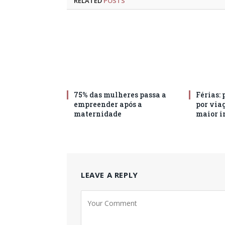
RELATED
POSTS
75% das mulheres passa a
Férias: 
empreender após a
por via
maternidade
maior i
LEAVE A REPLY