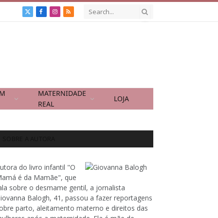
X
Facebook
Instagram
RSS
(Twitter)
OM
MATERNIDADE
LOJA
REAL
SOBRE A AUTORA
utora do livro infantil "O
amá é da Mamãe", que
ala sobre o desmame gentil, a jornalista
iovanna Balogh, 41, passou a fazer reportagens
obre parto, aleitamento materno e direitos das