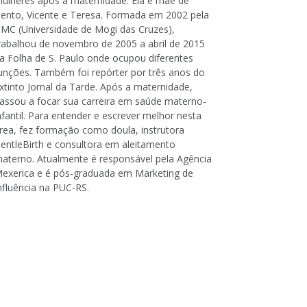
ulheres após a maternidade. Ela é mãe de
ento, Vicente e Teresa. Formada em 2002 pela
MC (Universidade de Mogi das Cruzes),
rabalhou de novembro de 2005 a abril de 2015
a Folha de S. Paulo onde ocupou diferentes
unções. Também foi repórter por três anos do
xtinto Jornal da Tarde. Após a maternidade,
assou a focar sua carreira em saúde materno-
nfantil. Para entender e escrever melhor nesta
rea, fez formação como doula, instrutora
entleBirth e consultora em aleitamento
aterno. Atualmente é responsável pela Agência
exerica e é pós-graduada em Marketing de
nfluência na PUC-RS.