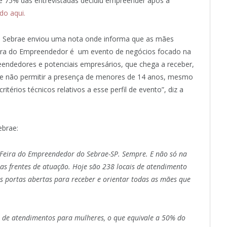
 75% das entrevistadas decidiu empreender após a
do aqui.
o Sebrae enviou uma nota onde informa que as mães
eira do Empreendedor é um evento de negócios focado na
endedores e potenciais empresários, que chega a receber,
 de não permitir a presença de menores de 14 anos, mesmo
érios técnicos relativos a esse perfil de evento”, diz a
ebrae:
eira do Empreendedor do Sebrae-SP. Sempre. E não só na
as frentes de atuação. Hoje são 238 locais de atendimento
s portas abertas para receber e orientar todas as mães que
 de atendimentos para mulheres, o que equivale a 50% do