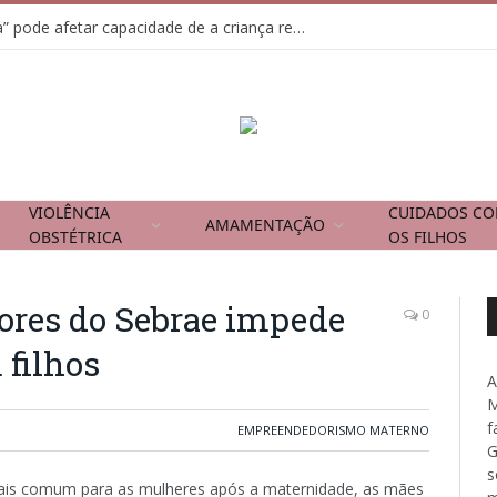
Usar tela como “chupeta” pode afetar capacidade de a criança regular emoções
VIOLÊNCIA
CUIDADOS C
AMAMENTAÇÃO
OBSTÉTRICA
OS FILHOS
ores do Sebrae impede
0
 filhos
A
M
f
EMPREENDEDORISMO MATERNO
G
s
is comum para as mulheres após a maternidade, as mães