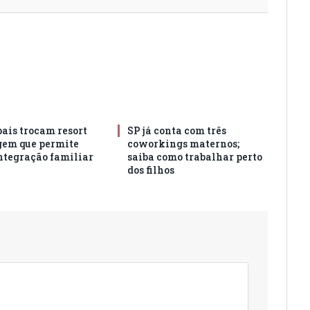
pais trocam resort
SP já conta com três
gem que permite
coworkings maternos;
ntegração familiar
saiba como trabalhar perto
dos filhos