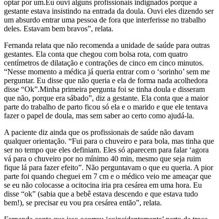
optar por um.Eu ouvi alguns profissionais indignados porque a
gestante estava insistindo na entrada da doula. Ouvi eles dizendo ser
um absurdo entrar uma pessoa de fora que interferisse no trabalho
deles. Estavam bem bravos”, relata.
Fernanda relata que não recomenda a unidade de saúde para outras
gestantes. Ela conta que chegou com bolsa rota, com quatro
centímetros de dilatação e contrações de cinco em cinco minutos.
“Nesse momento a médica já queria entrar com o ‘sorinho’ sem me
perguntar. Eu disse que não queria e ela de forma nada acolhedora
disse “Ok”.Minha primeira pergunta foi se tinha doula e disseram
que não, porque era sábado”, diz a gestante. Ela conta que a maior
parte do trabalho de parto ficou só ela e o marido e que ele tentava
fazer o papel de doula, mas sem saber ao certo como ajudá-la.
A paciente diz ainda que os profissionais de saúde não davam
qualquer orientação. “Fui para o chuveiro e para bola, mas tinha que
ser no tempo que eles definiam. Eles só aparecem para falar ‘agora
vá para o chuveiro por no mínimo 40 min, mesmo que seja ruim
fique lá para fazer efeito”. Não perguntavam o que eu queria. A pior
parte foi quando cheguei em 7 cm e o médico veio me ameaçar que
se eu não colocasse a ocitocina iria pra cesárea em uma hora. Eu
disse “ok” (sabia que a bebê estava descendo e que estava tudo
bem!), se precisar eu vou pra cesárea então”, relata.