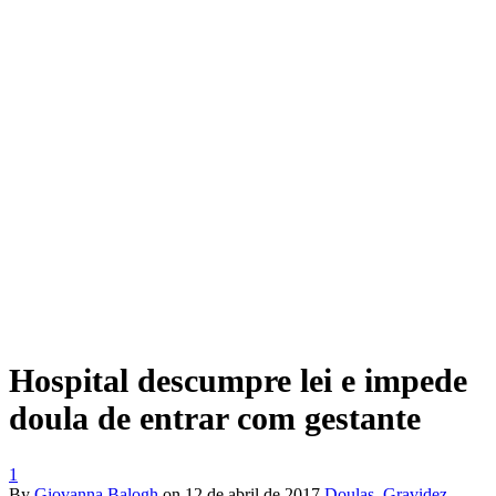
Hospital descumpre lei e impede
doula de entrar com gestante
1
By
Giovanna Balogh
on
12 de abril de 2017
Doulas
,
Gravidez
,