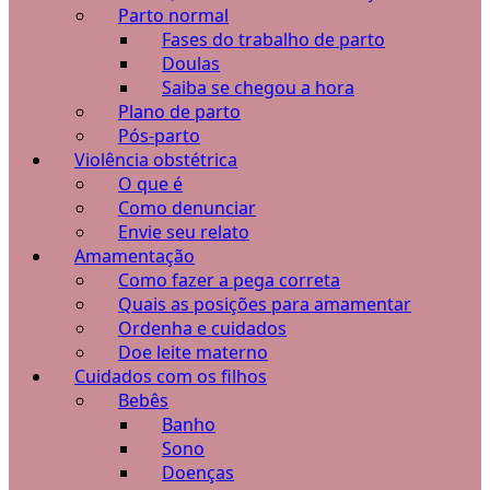
Parto normal
Fases do trabalho de parto
Doulas
Saiba se chegou a hora
Plano de parto
Pós-parto
Violência obstétrica
O que é
Como denunciar
Envie seu relato
Amamentação
Como fazer a pega correta
Quais as posições para amamentar
Ordenha e cuidados
Doe leite materno
Cuidados com os filhos
Bebês
Banho
Sono
Doenças