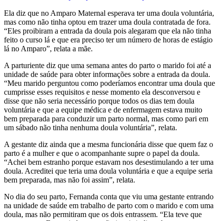
Ela diz que no Amparo Maternal esperava ter uma doula voluntária,
mas como não tinha optou em trazer uma doula contratada de fora.
“Eles proibiram a entrada da doula pois alegaram que ela não tinha
feito o curso lá e que era preciso ter um número de horas de estágio
lá no Amparo”, relata a mãe.
A parturiente diz que uma semana antes do parto o marido foi até a
unidade de saúde para obter informações sobre a entrada da doula.
“Meu marido perguntou como poderíamos encontrar uma doula que
cumprisse esses requisitos e nesse momento ela desconversou e
disse que não seria necessário porque todos os dias tem doula
voluntária e que a equipe médica e de enfermagem estava muito
bem preparada para conduzir um parto normal, mas como pari em
um sábado não tinha nenhuma doula voluntária”, relata.
A gestante diz ainda que a mesma funcionária disse que quem faz o
parto é a mulher e que o acompanhante supre o papel da doula.
“Achei bem estranho porque estavam nos desestimulando a ter uma
doula. Acreditei que teria uma doula voluntária e que a equipe seria
bem preparada, mas não foi assim”, relata.
No dia do seu parto, Fernanda conta que viu uma gestante entrando
na unidade de saúde em trabalho de parto com o marido e com uma
doula, mas não permitiram que os dois entrassem. “Ela teve que