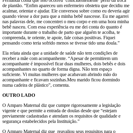
Fernanda conta que isso ocorreu ‘coincidentemente’ perto da troca
de plantão. “Enfim apareceu um enfermeiro obstetra que decidiu me
acalmar, orientar e ajudar. Ele conversou sobre como eu deveria agir
quando viesse a dor para que a minha bebê nascesse. Eu me agarrei
nas palavras dele, me concentrei o meu corpo e em uma hora minha
bebê nasceu. Com essa experiência eu me dei conta do quanto é
importante durante o trabalho de parto que alguém te acolha, te
compreenda, te oriente, te apoie, fale coisas positivas. Fiquei
pensando como teria sofrido menos se tivesse tido uma doula.”
Ela relata ainda que a unidade de saúde não tem condições de
receber a mãe com acompanhente. “Apesar de permitirem um
acompanhante é impossível ficar duas mulheres, dois bebês e dois
acompanhantes no quarto de forma digna. Não tem espaço
suficiente. Vi muitas mulheres que acabavam abrindo mão do
acompanhante e ficavam sozinhas.Meu marido ficou dormindo
numa cadeira de plástico”, comenta.
OUTRO LADO
O Amparo Maternal diz que cumpre rigorosamente a legislação
vigente e que permite a entrada de doulas desde que “
estejam
previamente cadastradas e atendam os requisitos de qualidade e
segurança estabelecidos pela Instituição.”
O Amparo Maternal diz que
reavaliou seus requisitos para o