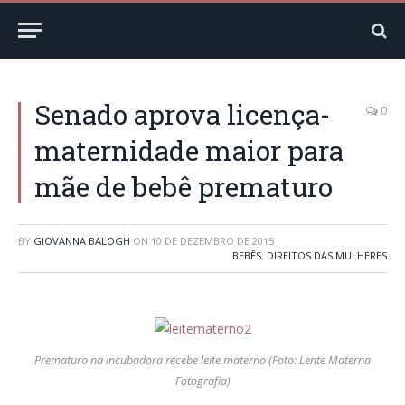
Senado aprova licença-
0
maternidade maior para
mãe de bebê prematuro
BY
GIOVANNA BALOGH
ON
10 DE DEZEMBRO DE 2015
BEBÊS
,
DIREITOS DAS MULHERES
Prematuro na incubadora recebe leite materno (Foto: Lente Materna
Fotografia)