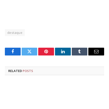
destaque
Facebook
Twitter
Pinterest
LinkedIn
Tumblr
Email
RELATED
POSTS