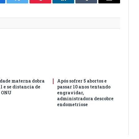
cebook
Twitter
Pinterest
LinkedIn
Tumblr
Email
dade materna dobra
Após sofrer 5 abortos e
l e se distancia de
passar 10 anos tentando
a ONU
engravidar,
administradora descobre
endometriose