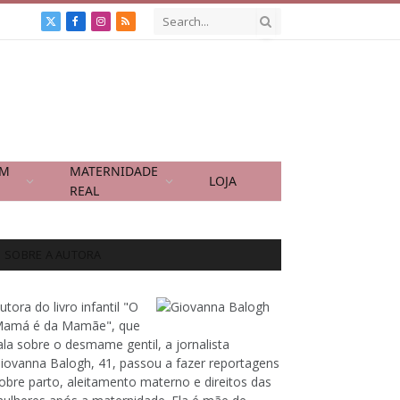
X
Facebook
Instagram
RSS
(Twitter)
OM
MATERNIDADE
LOJA
REAL
SOBRE A AUTORA
utora do livro infantil "O
amá é da Mamãe", que
ala sobre o desmame gentil, a jornalista
iovanna Balogh, 41, passou a fazer reportagens
obre parto, aleitamento materno e direitos das