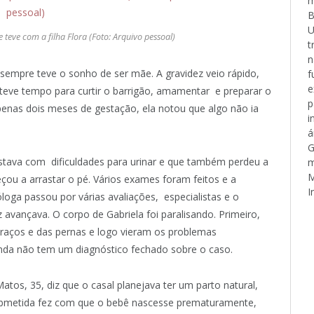
m
B
U
 teve com a filha Flora (Foto: Arquivo pessoal)
t
n
sempre teve o sonho de ser mãe. A gravidez veio rápido,
f
e
teve tempo para curtir o barrigão, amamentar e preparar o
p
penas dois meses de gestação, ela notou que algo não ia
i
á
G
stava com dificuldades para urinar e que também perdeu a
m
M
ou a arrastar o pé. Vários exames foram feitos e a
I
loga passou por várias avaliações, especialistas e o
 avançava. O corpo de Gabriela foi paralisando. Primeiro,
braços e das pernas e logo vieram os problemas
ainda não tem um diagnóstico fechado sobre o caso.
atos, 35, diz que o casal planejava ter um parto natural,
ubmetida fez com que o bebê nascesse prematuramente,