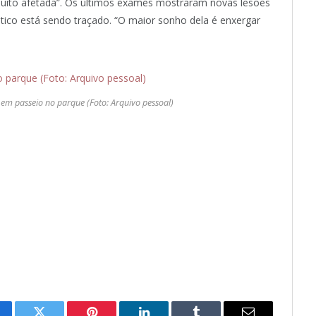
oi muito afetada”. Os últimos exames mostraram novas lesões
tico está sendo traçado. “O maior sonho dela é enxergar
em passeio no parque (Foto: Arquivo pessoal)