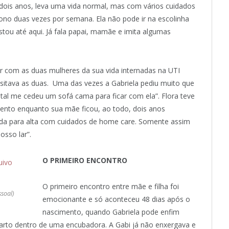
dois anos, leva uma vida normal, mas com vários cuidados
fono duas vezes por semana. Ela não pode ir na escolinha
stou até aqui. Já fala papai, mamãe e imita algumas
er com as duas mulheres da sua vida internadas na UTI
visitava as duas. Uma das vezes a Gabriela pediu muito que
pital me cedeu um sofá cama para ficar com ela”. Flora teve
ento enquanto sua mãe ficou, ao todo, dois anos
ada para alta com cuidados de home care. Somente assim
osso lar”.
O PRIMEIRO ENCONTRO
O primeiro encontro entre mãe e filha foi
ssoal)
emocionante e só aconteceu 48 dias após o
nascimento, quando Gabriela pode enfim
quarto dentro de uma encubadora. A Gabi já não enxergava e