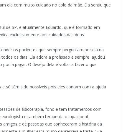
taram ela com muito cuidado no colo da mãe. Ela sentiu que
sul de SP, e atualmente Eduardo, que é formado em
edica exclusivamente aos cuidados das duas.
atender os pacientes que sempre perguntam por ela na
 todos os dias. Ela a
dora a profissão e sempre ajudou
podia pagar. O desejo dela é voltar a fazer o que
s e só têm sido possíveis pois eles contam com a ajuda
sessões de fisioterapia, fono e tem tratamentos com
, neurologista e também terapeuta ocupacional.
os amigos e de pessoas que conheceram a história da
lmente a mulher está muito depressiva e triste. “Ela