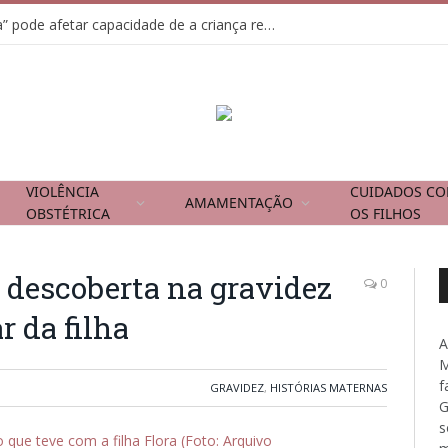
Usar tela como “chupeta” pode afetar capacidade de a criança regular emoções
VIOLÊNCIA
CUIDADOS C
AMAMENTAÇÃO
OBSTÉTRICA
OS FILHOS
 descoberta na gravidez
0
 da filha
A
M
f
GRAVIDEZ
,
HISTÓRIAS MATERNAS
G
s