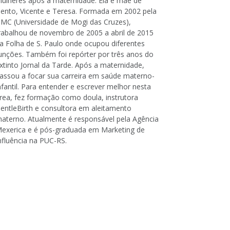
ulheres após a maternidade. Ela é mãe de
ento, Vicente e Teresa. Formada em 2002 pela
MC (Universidade de Mogi das Cruzes),
rabalhou de novembro de 2005 a abril de 2015
a Folha de S. Paulo onde ocupou diferentes
unções. Também foi repórter por três anos do
xtinto Jornal da Tarde. Após a maternidade,
assou a focar sua carreira em saúde materno-
nfantil. Para entender e escrever melhor nesta
rea, fez formação como doula, instrutora
entleBirth e consultora em aleitamento
aterno. Atualmente é responsável pela Agência
exerica e é pós-graduada em Marketing de
nfluência na PUC-RS.