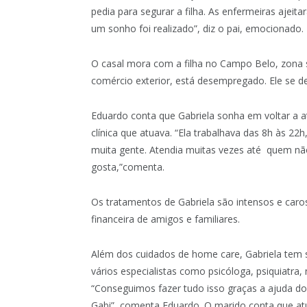
pedia para segurar a filha. As enfermeiras ajei
um sonho foi realizado”, diz o pai, emocionado.
O casal mora com a filha no Campo Belo, zona 
comércio exterior, está desempregado. Ele se d
Eduardo conta que Gabriela sonha em voltar a 
clínica que atuava. “Ela trabalhava das 8h às 22h,
muita gente. Atendia muitas vezes até quem não 
gosta,”comenta.
Os tratamentos de Gabriela são intensos e caro
financeira de amigos e familiares.
Além dos cuidados de home care, Gabriela tem 
vários especialistas como psicóloga, psiquiatra
“Conseguimos fazer tudo isso graças a ajuda d
Gabi”, comenta Eduardo. O marido conta que atua