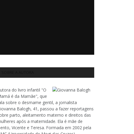
SOBRE A AUTORA
utora do livro infantil "O
amá é da Mamãe", que
ala sobre o desmame gentil, a jornalista
iovanna Balogh, 41, passou a fazer reportagens
obre parto, aleitamento materno e direitos das
ulheres após a maternidade. Ela é mãe de
ento, Vicente e Teresa. Formada em 2002 pela
MC (Universidade de Mogi das Cruzes),