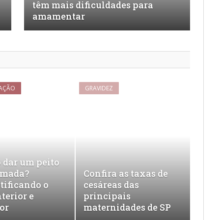
têm mais dificuldades para
amamentar
AÇÃO
GRAVIDEZ
o dar um peito
amada?
Confira as taxas de
tificando o
cesáreas das
nterior e
principais
or
maternidades de SP