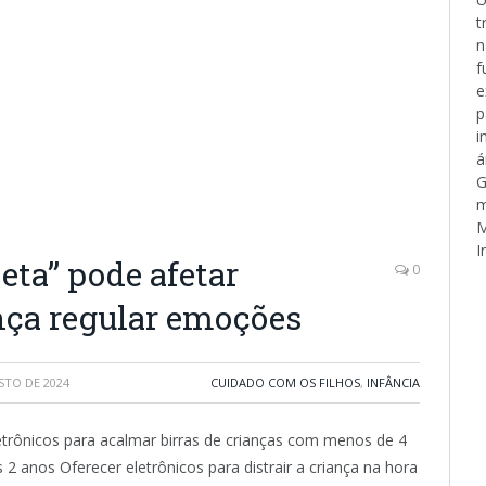
t
n
f
e
p
i
á
G
m
M
I
eta” pode afetar
0
nça regular emoções
STO DE 2024
CUIDADO COM OS FILHOS
,
INFÂNCIA
etrônicos para acalmar birras de crianças com menos de 4
 2 anos Oferecer eletrônicos para distrair a criança na hora