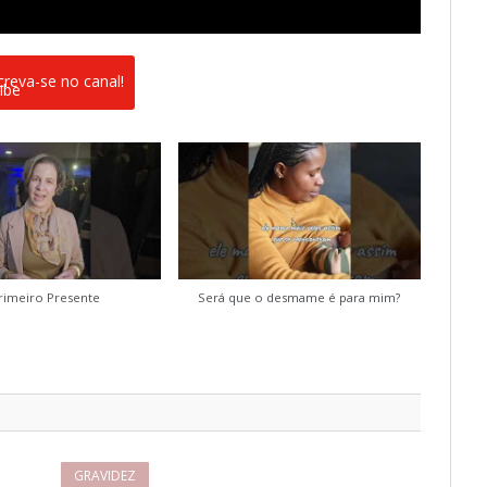
creva-se no canal!
rimeiro Presente
Será que o desmame é para mim?
GRAVIDEZ