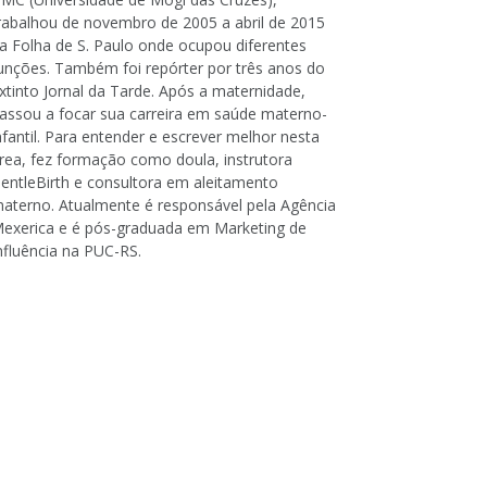
rabalhou de novembro de 2005 a abril de 2015
a Folha de S. Paulo onde ocupou diferentes
unções. Também foi repórter por três anos do
xtinto Jornal da Tarde. Após a maternidade,
assou a focar sua carreira em saúde materno-
nfantil. Para entender e escrever melhor nesta
rea, fez formação como doula, instrutora
entleBirth e consultora em aleitamento
aterno. Atualmente é responsável pela Agência
exerica e é pós-graduada em Marketing de
nfluência na PUC-RS.