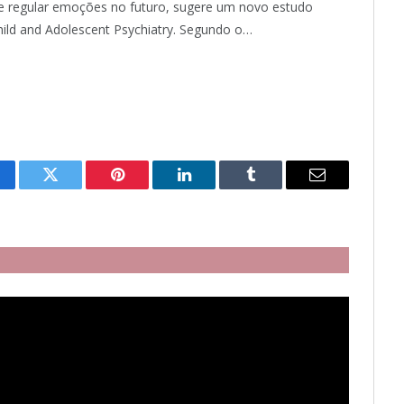
e regular emoções no futuro, sugere um novo estudo
hild and Adolescent Psychiatry. Segundo o…
cebook
Twitter
Pinterest
LinkedIn
Tumblr
Email