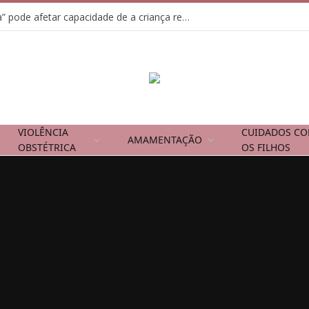
Usar tela como “chupeta” pode afetar capacidade de a criança regular emoções
VIOLÊNCIA
CUIDADOS C
AMAMENTAÇÃO
OBSTÉTRICA
OS FILHOS