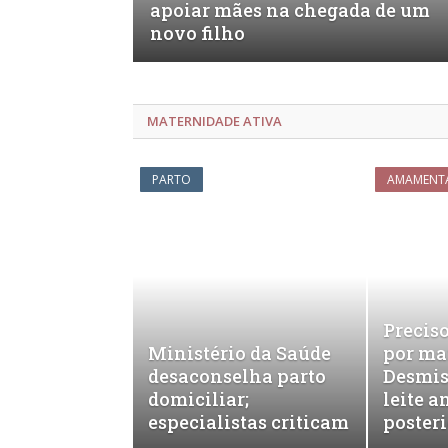
apoiar mães na chegada de um
novo filho
MATERNIDADE ATIVA
PARTO
AMAMENT
Precis
Ministério da Saúde
por m
desaconselha parto
Desmis
domiciliar;
leite a
especialistas criticam
posteri