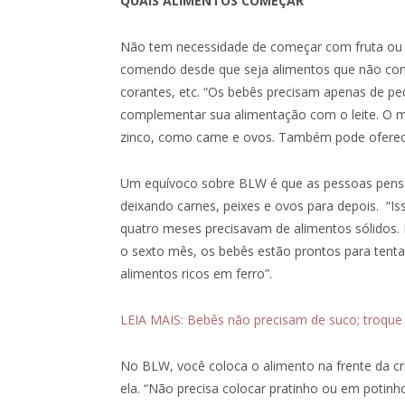
QUAIS ALIMENTOS COMEÇAR
Não tem necessidade de começar com fruta ou co
comendo desde que seja alimentos que não cont
corantes, etc. “Os bebês precisam apenas de pe
complementar sua alimentação com o leite. O m
zinco, como carne e ovos. Também pode oferecer
Um equívoco sobre BLW é que as pessoas pensa
deixando carnes, peixes e ovos para depois. “I
quatro meses precisavam de alimentos sólidos.
o sexto mês, os bebês estão prontos para tenta
alimentos ricos em ferro”.
LEIA MAIS: Bebês não precisam de suco; troque 
No BLW, você coloca o alimento na frente da cri
ela. “Não precisa colocar pratinho ou em potinho