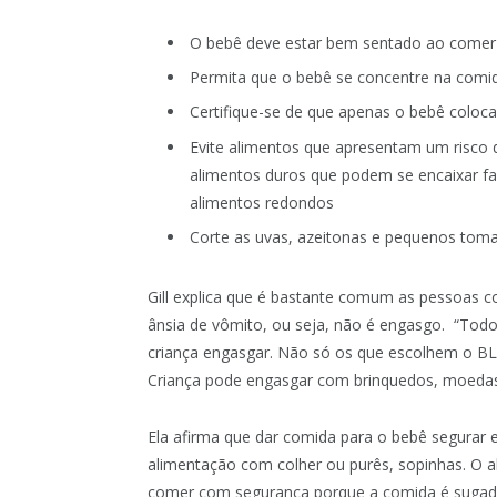
O bebê deve estar bem sentado ao comer
Permita que o bebê se concentre na comi
Certifique-se de que apenas o bebê coloc
Evite alimentos que apresentam um risco 
alimentos duros que podem se encaixar fa
alimentos redondos
Corte as uvas, azeitonas e pequenos toma
Gill explica que é bastante comum as pessoas c
ânsia de vômito, ou seja, não é engasgo. “Tod
criança engasgar. Não só os que escolhem o B
Criança pode engasgar com brinquedos, moedas, 
Ela afirma que dar comida para o bebê segurar 
alimentação com colher ou purês, sopinhas. O 
comer com segurança porque a comida é sugada 