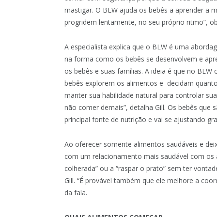
mastigar. O BLW ajuda os bebês a aprender a m
progridem lentamente, no seu próprio ritmo”, ob
A especialista explica que o BLW é uma abordag
na forma como os bebês se desenvolvem e apre
os bebês e suas famílias. A ideia é que no BLW 
bebês explorem os alimentos e decidam quanto
manter sua habilidade natural para controlar su
não comer demais”, detalha Gill. Os bebês qu
principal fonte de nutrição e vai se ajustando g
Ao oferecer somente alimentos saudáveis e dei
com um relacionamento mais saudável com os 
colherada” ou a “raspar o prato” sem ter vontad
Gill. “É provável também que ele melhore a co
da fala.