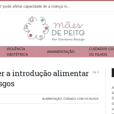
Usar tela como “chupeta” pode afetar capacidade de a criança regular emoções
VIOLÊNCIA
CUIDADOS C
AMAMENTAÇÃO
OBSTÉTRICA
OS FILHOS
r a introdução alimentar
4
sgos
A
M
f
ALIMENTAÇÃO
,
CUIDADO COM OS FILHOS
G
s