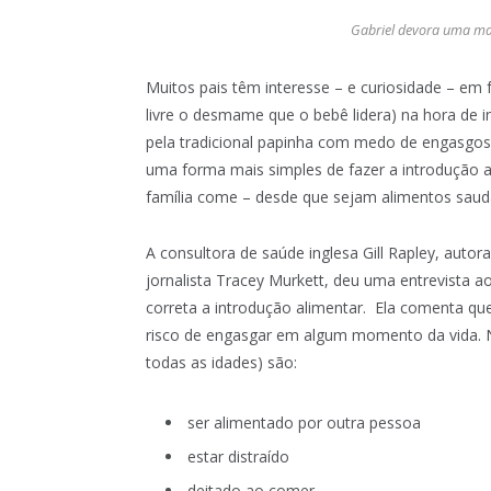
Gabriel devora uma man
Muitos pais têm interesse – e curiosidade – e
livre o desmame que o bebê lidera) na hora de i
pela tradicional papinha com medo de engasgos
uma forma mais simples de fazer a introdução al
família come – desde que sejam alimentos saudáv
A consultora de saúde inglesa Gill Rapley, au
jornalista Tracey Murkett, deu uma entrevista a
correta a introdução alimentar. Ela comenta qu
risco de engasgar em algum momento da vida. No 
todas as idades) são:
ser alimentado por outra pessoa
estar distraído
deitado ao comer