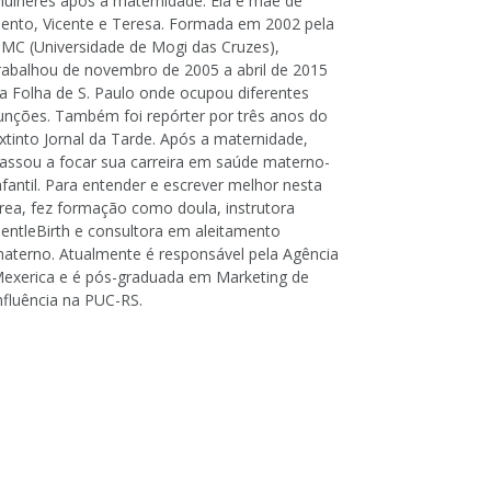
ulheres após a maternidade. Ela é mãe de
ento, Vicente e Teresa. Formada em 2002 pela
MC (Universidade de Mogi das Cruzes),
rabalhou de novembro de 2005 a abril de 2015
a Folha de S. Paulo onde ocupou diferentes
unções. Também foi repórter por três anos do
xtinto Jornal da Tarde. Após a maternidade,
assou a focar sua carreira em saúde materno-
nfantil. Para entender e escrever melhor nesta
rea, fez formação como doula, instrutora
entleBirth e consultora em aleitamento
aterno. Atualmente é responsável pela Agência
exerica e é pós-graduada em Marketing de
nfluência na PUC-RS.