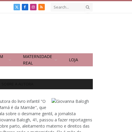
X
Facebook
Instagram
RSS
(Twitter)
OM
MATERNIDADE
LOJA
REAL
SOBRE A AUTORA
utora do livro infantil "O
amá é da Mamãe", que
ala sobre o desmame gentil, a jornalista
iovanna Balogh, 41, passou a fazer reportagens
obre parto, aleitamento materno e direitos das