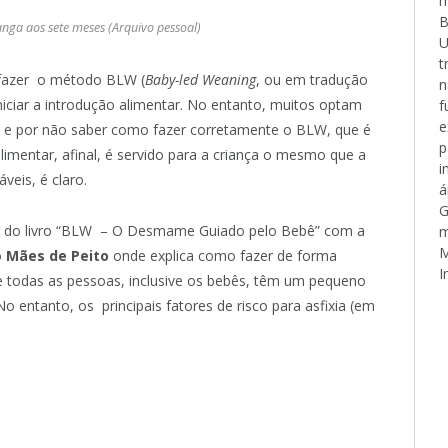
m
B
ga aos sete meses (Arquivo pessoal)
U
t
m fazer o método BLW (
Baby-led Weaning
, ou em tradução
n
niciar a introdução alimentar. No entanto, muitos optam
f
e
 e por não saber como fazer corretamente o BLW, que é
p
imentar, afinal, é servido para a criança o mesmo que a
i
eis, é claro.
á
G
tora do livro “BLW – O Desmame Guiado pelo Bebê” com a
m
M
o
Mães de Peito
onde explica como fazer de forma
I
e todas as pessoas, inclusive os bebês, têm um pequeno
entanto, os principais fatores de risco para asfixia (em