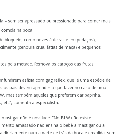
da – sem ser apressado ou pressionado para comer mais
a comida na boca
de bloqueio, como nozes (inteiras e em pedaços),
cilmente (cenoura crua, fatias de maçã) e pequenos
tes pela metade. Remova os caroços das frutas.
onfundirem asfixia com gag reflex, que é uma espécie de
os os pais devem aprender o que fazer no caso de uma
LW, mas também aqueles que preferem dar papinha.
etc”, comenta a especialista.
e mastigar não é novidade. “No BLW não existe
alimento amassado não ensina o bebê a mastigar ou a
diretamente para a parte de trás da boca e engolida, sem