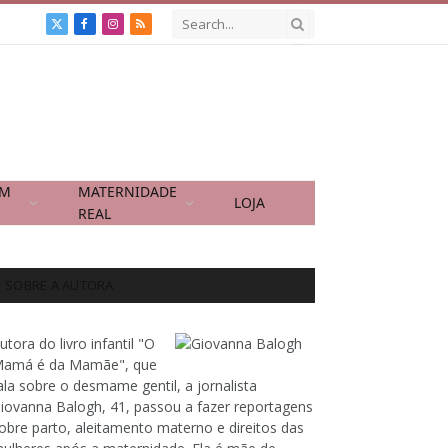
X
Facebook
Instagram
RSS
(Twitter)
OM
MATERNIDADE
LOJA
REAL
SOBRE A AUTORA
utora do livro infantil "O
amá é da Mamãe", que
ala sobre o desmame gentil, a jornalista
iovanna Balogh, 41, passou a fazer reportagens
obre parto, aleitamento materno e direitos das