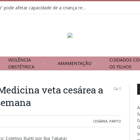
Usar tela como “chupeta” pode afetar capacidade de a criança regular emoções
VIOLÊNCIA
CUIDADOS C
AMAMENTAÇÃO
OBSTÉTRICA
OS FILHOS
Medicina veta cesárea a
0
 semana
A
M
f
CESÁREA
,
PARTO
G
s