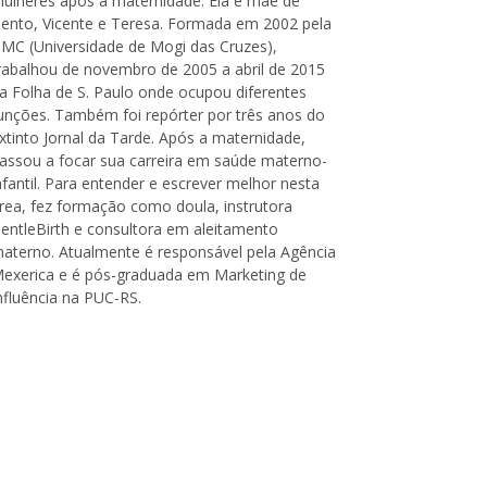
ulheres após a maternidade. Ela é mãe de
ento, Vicente e Teresa. Formada em 2002 pela
MC (Universidade de Mogi das Cruzes),
rabalhou de novembro de 2005 a abril de 2015
a Folha de S. Paulo onde ocupou diferentes
unções. Também foi repórter por três anos do
xtinto Jornal da Tarde. Após a maternidade,
assou a focar sua carreira em saúde materno-
nfantil. Para entender e escrever melhor nesta
rea, fez formação como doula, instrutora
entleBirth e consultora em aleitamento
aterno. Atualmente é responsável pela Agência
exerica e é pós-graduada em Marketing de
nfluência na PUC-RS.