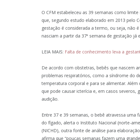
O CFM estabeleceu as 39 semanas como limite mí
que, segundo estudo elaborado em 2013 pelo Co
gestação é considerada a termo, ou seja, não é
nasciam a partir da 37ª semana de gestação já
LEIA MAIS:
Falta de conhecimento leva a gestan
De acordo com obstetras, bebês que nascem an
problemas respiratórios, como a síndrome do des
temperatura corporal e para se alimentar. Além di
que pode causar icterícia e, em casos severos,
audição.
Entre 37 e 39 semanas, o bebê atravessa uma fa
do fígado, alerta o Instituto Nacional (norte-
(NICHD), outra fonte de análise para elaboraçã
afirma que “poucas semanas fazem uma grande d