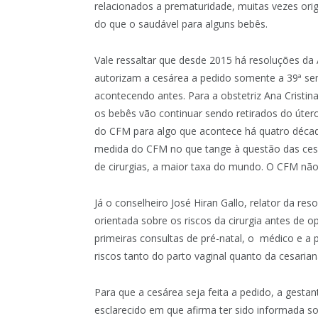
relacionados a prematuridade, muitas vezes or
do que o saudável para alguns bebês.
Vale ressaltar que desde 2015 há resoluções d
autorizam a cesárea a pedido somente a 39ª s
acontecendo antes. Para a obstetriz Ana Cristi
os bebês vão continuar sendo retirados do úter
do CFM para algo que acontece há quatro década
medida do CFM no que tange à questão das ce
de cirurgias, a maior taxa do mundo. O CFM nã
Já o conselheiro José Hiran Gallo, relator da res
orientada sobre os riscos da cirurgia antes de 
primeiras consultas de pré-natal, o médico e a 
riscos tanto do parto vaginal quanto da cesarian
Para que a cesárea seja feita a pedido, a gesta
esclarecido em que afirma ter sido informada so