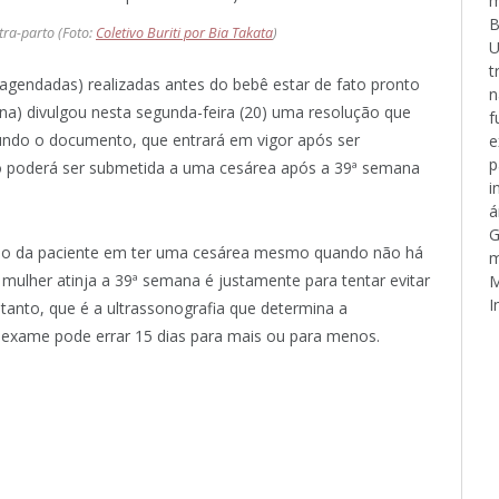
m
B
ntra-parto (Foto:
Coletivo Buriti por Bia Takata
)
U
t
agendadas) realizadas antes do bebê estar de fato pronto
n
na) divulgou nesta segunda-feira (20) uma resolução que
f
Segundo o documento, que entrará em vigor após ser
e
p
 só poderá ser submetida a uma cesárea após a 39ª semana
i
á
G
jo da paciente em ter uma cesárea mesmo quando não há
m
a mulher atinja a 39ª semana é justamente para tentar evitar
M
I
ntanto, que é a ultrassonografia que determina a
 exame pode errar 15 dias para mais ou para menos.