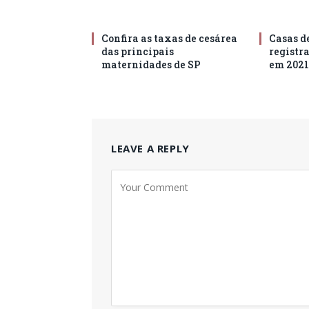
Confira as taxas de cesárea
Casas d
das principais
registr
maternidades de SP
em 2021
LEAVE A REPLY