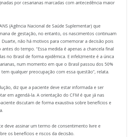
iginadas por cesarianas marcadas com antecedência maior
a ANS (Agência Nacional de Saúde Suplementar) que
emana de gestação, no entanto, os nascimentos continuam
na Duarte, não há motivos para comemorar a decisão pois
o antes do tempo. “Essa medida é apenas a chancela final
s no Brasil de forma epidêmica. E infelizmente é a única
sarianas, num momento em que o Brasil passou dos 50%
o tem qualquer preocupação com essa questão”, relata.
olução, diz que a paciente deve estar informada e ser
optar em agendá-la. A orientação do CFM é que já nas
paciente discutam de forma exaustiva sobre benefícios e
a.
nte deve assinar um termo de consentimento livre e
bre os benefícios e riscos da decisão.