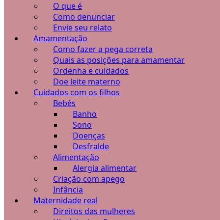
O que é
Como denunciar
Envie seu relato
Amamentação
Como fazer a pega correta
Quais as posições para amamentar
Ordenha e cuidados
Doe leite materno
Cuidados com os filhos
Bebês
Banho
Sono
Doenças
Desfralde
Alimentação
Alergia alimentar
Criação com apego
Infância
Maternidade real
Direitos das mulheres