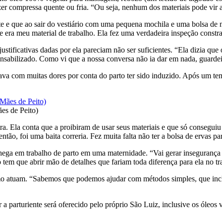
zer compressa quente ou fria. “Ou seja, nenhum dos materiais pode vir a
 e que ao sair do vestiário com uma pequena mochila e uma bolsa de 
ue era meu material de trabalho. Ela fez uma verdadeira inspeção constr
ustificativas dadas por ela pareciam não ser suficientes. “Ela dizia qu
ponsabilizado. Como vi que a nossa conversa não ia dar em nada, guardei
tava com muitas dores por conta do parto ter sido induzido. Após um tem
es de Peito)
. Ela conta que a proibiram de usar seus materiais e que só conseguiu
tão, foi uma baita correria. Fez muita falta não ter a bolsa de ervas pa
chega em trabalho de parto em uma maternidade. “Vai gerar insegurança
o tem que abrir mão de detalhes que fariam toda diferença para ela no 
como atuam. “Sabemos que podemos ajudar com métodos simples, que inc
 a parturiente será oferecido pelo próprio São Luiz, inclusive os óleos v