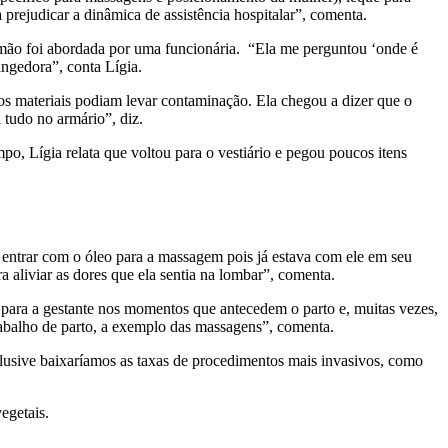
 prejudicar a dinâmica de assistência hospitalar”, comenta.
mão foi abordada por uma funcionária. “Ela me perguntou ‘onde é
angedora”, conta Lígia.
e os materiais podiam levar contaminação. Ela chegou a dizer que o
 tudo no armário”, diz.
po, Lígia relata que voltou para o vestiário e pegou poucos itens
 entrar com o óleo para a massagem pois já estava com ele em seu
ra aliviar as dores que ela sentia na lombar”, comenta.
 para a gestante nos momentos que antecedem o parto e, muitas vezes,
trabalho de parto, a exemplo das massagens”, comenta.
lusive baixaríamos as taxas de procedimentos mais invasivos, como
egetais.