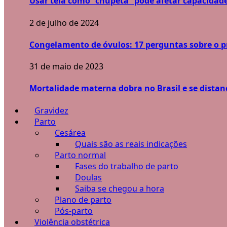
Usar tela como “chupeta” pode afetar capacidade
2 de julho de 2024
Congelamento de óvulos: 17 perguntas sobre o 
31 de maio de 2023
Mortalidade materna dobra no Brasil e se dista
Gravidez
Parto
Cesárea
Quais são as reais indicações
Parto normal
Fases do trabalho de parto
Doulas
Saiba se chegou a hora
Plano de parto
Pós-parto
Violência obstétrica