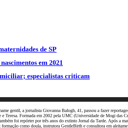
 maternidades de SP
8 nascimentos em 2021
iciliar; especialistas criticam
me gentil, a jornalista Giovanna Balogh, 41, passou a fazer reportage
ente e Teresa. Formada em 2002 pela UMC (Universidade de Mogi das C
mbém foi repórter por três anos do extinto Jornal da Tarde. Após a mat
fez formação como doula, instrutora GentleBirth e consultora em aleitam