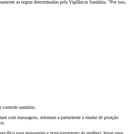
amente as regras determinadas pela Vigilância Sanitária. “Por isso,
 controle sanitário.
liam com massagens, orientam a parturiente a mudar de posição
os.
pecífico para massagens e posicionamento da mulher), leque para