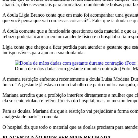
abaná-la, óleos essenciais para aromatizar o ambiente e bolsas para fa
A doula Lígia Branco conta que em maio foi acompanhar uma gestante
que você pensa que vai com essas coisas aí?´. Falei que ia doular e q
A doula comenta que a funcionária questionou cada material e que as j
rebozo poderia acarretar em um acidente físico e o hospital seria res
Lígia conta que chegou a ficar perdida para atender a gestante que es
indispensáveis para ajudar a sua doulanda.
Doula de mãos dadas com gestante durante contração (Foto: Mã
A mesma restrição enfrentou recentemente a doula Luísa Modena Dutra
bolso. “A gestante já estava com o trabalho de parto muito avançado, en
Mariana acredita que a proibição interfere diretamente a mulher que 
ela se sente violada e refém. Precisa do hospital, mas ao mesmo temp
Para as doulas, Mariana diz que a restrição vai prejudicar a forma 
analgesia de parto”, comenta.
O hospital diz que todo o material que as doulas precisam para atender
PLACENTA NÃO PODE SER MAIS RETIRADA