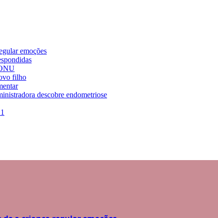
regular emoções
espondidas
a ONU
vo filho
mentar
dministradora descobre endometriose
21