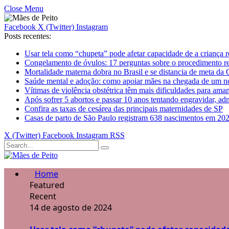
Close Menu
Facebook
X (Twitter)
Instagram
Posts recentes:
Usar tela como “chupeta” pode afetar capacidade de a criança 
Congelamento de óvulos: 17 perguntas sobre o procedimento r
Mortalidade materna dobra no Brasil e se distancia de meta d
Saúde mental e adoção: como apoiar mães na chegada de um no
Vítimas de violência obstétrica têm mais dificuldades para ama
Após sofrer 5 abortos e passar 10 anos tentando engravidar, a
Confira as taxas de cesárea das principais maternidades de SP
Casas de parto de São Paulo registram 638 nascimentos em 20
X (Twitter)
Facebook
Instagram
RSS
Home
Featured
Recent
14 de agosto de 2024