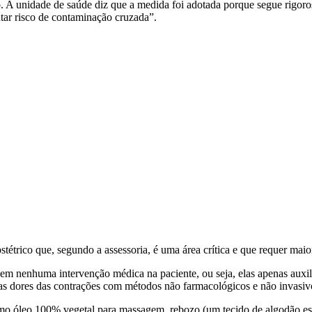
. A unidade de saúde diz que a medida foi adotada porque segue rigoros
ntar risco de contaminação cruzada”.
tétrico que, segundo a assessoria, é uma área crítica e que requer maior
em nenhuma intervenção médica na paciente, ou seja, elas apenas auxi
 as dores das contrações com métodos não farmacológicos e não invasiv
omo óleo 100% vegetal para massagem, rebozo (um tecido de algodão es