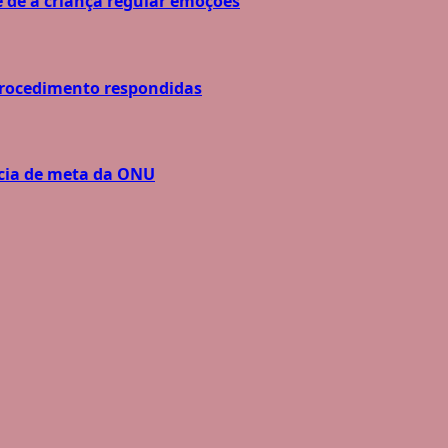
 de a criança regular emoções
procedimento respondidas
ncia de meta da ONU