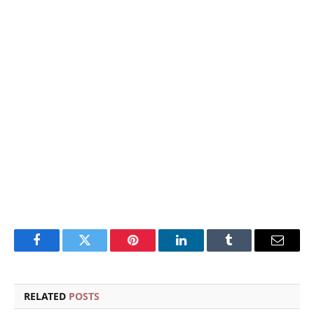
Facebook
Twitter
Pinterest
LinkedIn
Tumblr
Email
RELATED
POSTS