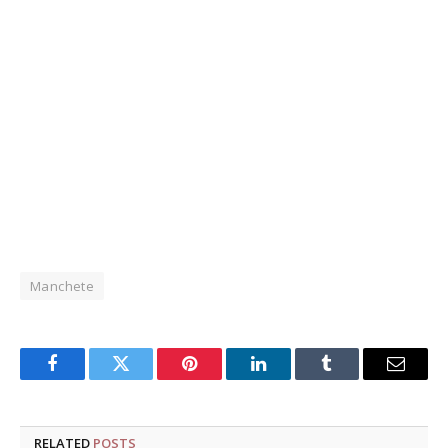
Manchete
Facebook
Twitter
Pinterest
LinkedIn
Tumblr
Email
RELATED
POSTS