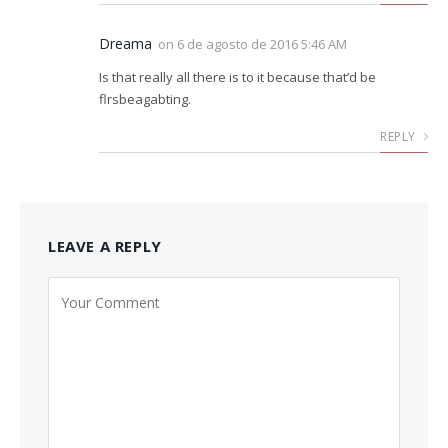
Dreama
on
6 de agosto de 2016 5:46 AM
Is that really all there is to it because that’d be
flrsbeagabting.
REPLY
LEAVE A REPLY