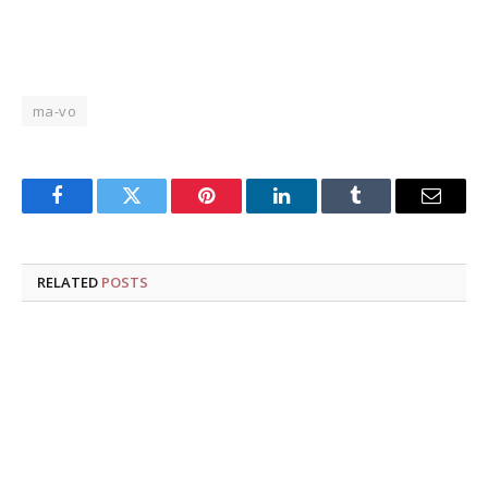
ma-vo
Facebook
Twitter
Pinterest
LinkedIn
Tumblr
Email
RELATED
POSTS