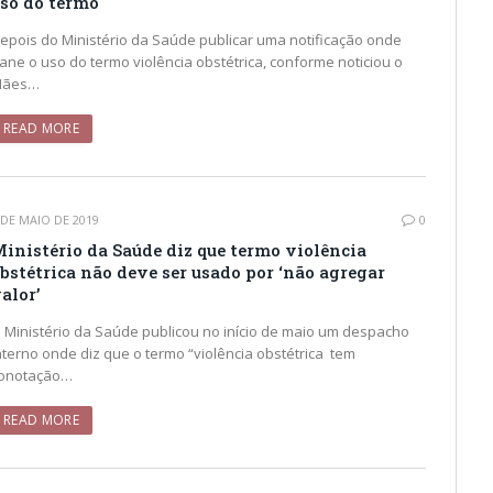
so do termo
epois do Ministério da Saúde publicar uma notificação onde
ane o uso do termo violência obstétrica, conforme noticiou o
ães…
READ MORE
 DE MAIO DE 2019
0
inistério da Saúde diz que termo violência
bstétrica não deve ser usado por ‘não agregar
alor’
 Ministério da Saúde publicou no início de maio um despacho
nterno onde diz que o termo “violência obstétrica tem
onotação…
READ MORE