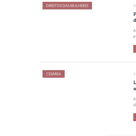
DIREITOS DAS MULHERES
1
P
d
A
i
CESÁREA
1
L
a
A
d