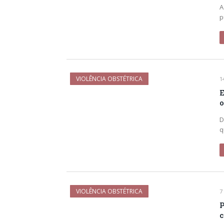
A
p
VIOLÊNCIA OBSTÉTRICA
1
E
o
D
q
VIOLÊNCIA OBSTÉTRICA
7
P
c