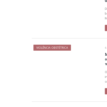
u
D
b
M
VIOLÊNCIA OBSTÉTRICA
6
M
o
v
O
i
c