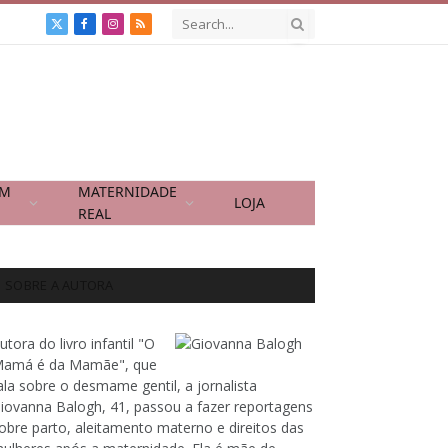
X
Facebook
Instagram
RSS
(Twitter)
OM
MATERNIDADE
LOJA
REAL
SOBRE A AUTORA
utora do livro infantil "O
amá é da Mamãe", que
ala sobre o desmame gentil, a jornalista
iovanna Balogh, 41, passou a fazer reportagens
obre parto, aleitamento materno e direitos das