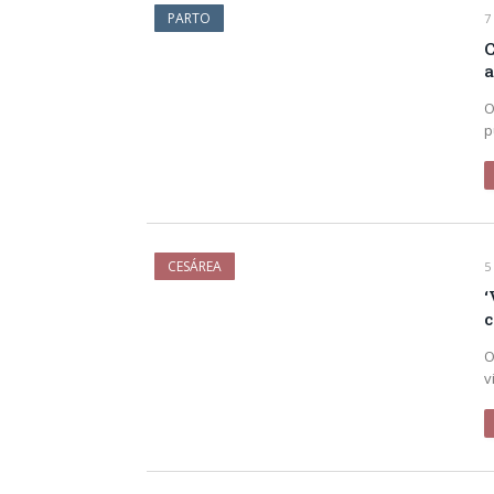
PARTO
7
C
a
O
p
CESÁREA
5
‘
c
O
v