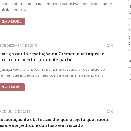
m
air da maternidade amamentando exclusivamente e de manter
B
 aleitamento a…
U
t
READ MORE
n
f
e
p
6 DE DEZEMBRO DE 2019
0
i
ustiça anula resolução do Cremerj que impedia
á
édico de aceitar plano de parto
G
m
 Justiça Federal anulou na semana passada a resolução do
M
remerj que impedia os médicos de aceitarem o plano de…
I
READ MORE
9 DE JUNHO DE 2019
0
ssociação de obstetras diz que projeto que libera
esárea a pedido é confuso e arriscado