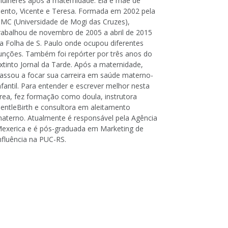
ulheres após a maternidade. Ela é mãe de
ento, Vicente e Teresa. Formada em 2002 pela
MC (Universidade de Mogi das Cruzes),
rabalhou de novembro de 2005 a abril de 2015
a Folha de S. Paulo onde ocupou diferentes
unções. Também foi repórter por três anos do
xtinto Jornal da Tarde. Após a maternidade,
assou a focar sua carreira em saúde materno-
nfantil. Para entender e escrever melhor nesta
rea, fez formação como doula, instrutora
entleBirth e consultora em aleitamento
aterno. Atualmente é responsável pela Agência
exerica e é pós-graduada em Marketing de
nfluência na PUC-RS.