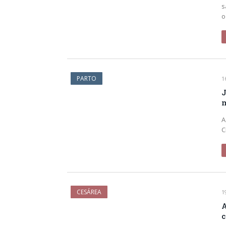
s
o
PARTO
1
J
m
A
C
CESÁREA
1
A
c