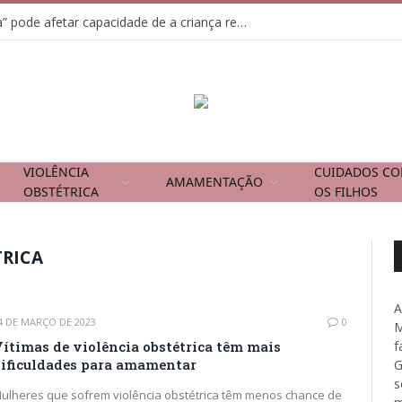
Usar tela como “chupeta” pode afetar capacidade de a criança regular emoções
VIOLÊNCIA
CUIDADOS C
AMAMENTAÇÃO
OBSTÉTRICA
OS FILHOS
TRICA
A
4 DE MARÇO DE 2023
0
M
ítimas de violência obstétrica têm mais
f
ificuldades para amamentar
G
s
ulheres que sofrem violência obstétrica têm menos chance de