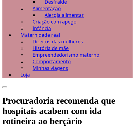
Desfralde
Alimentação
Alergia alimentar
Criação com apego
Infância
Maternidade real
Direitos das mulheres
História de mãe
Empreendedorismo materno
Comportamento
Minhas viagens
Loja
Procuradoria recomenda que
hospitais acabem com ida
rotineira ao berçário