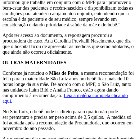
informou que trabalha em conjunto com o MPF para “
promover o
bem-estar das pacientes e recém-nascidos e disponibilizam todas as
condições para atender o alojamento conjunto, entendendo que a
escolha é da paciente e de seu médico, sempre levando em
consideração e dando prioridade à saúde da mãe e do bebê.”
Após ter acesso ao documento, a reportagem procurou a
procuradora do caso, Ana Carolina Previtalli Nascimento, que diz
que o hospital ficou de apresentar as medidas que serão adotadas, o
que ainda não ocorreu oficialmente.
OUTRAS MATERNIDADES
Conforme já noticiou o
Mães de Peito
, a mesma recomendação foi
feita para a maternidade São Luiz após um bebê ficar mais de 10
horas longe da sua mãe. De acordo com o MPF,
o São Luiz, tanto
nas unidades Itaim Bibi e Anália Franco, estão agora dando
cumprimento à recomendação.
Leia a matéria completa clicando
aqui.
No São Luiz, o bebê pode ir
direto para o quarto não pode
ser prematuro e precisa ter peso acima de 2,5 quilos. A medida só
foi adotada após a recomendação da Procuradoria, que ocorreu em
novembro do ano passado.
A procuradora diz que caso tenha conhecimento de outros hospitais