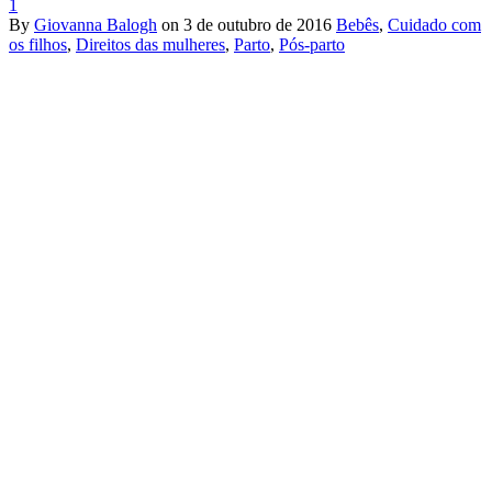
1
By
Giovanna Balogh
on
3 de outubro de 2016
Bebês
,
Cuidado com
os filhos
,
Direitos das mulheres
,
Parto
,
Pós-parto