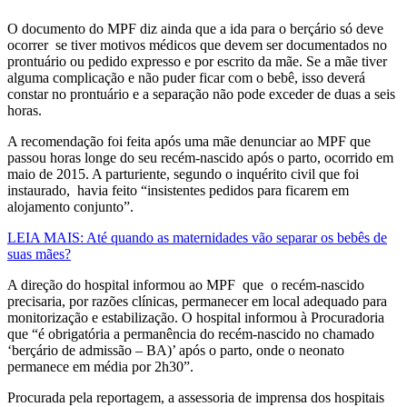
O documento do MPF diz ainda que a ida para o berçário só deve
ocorrer se tiver motivos médicos que devem ser documentados no
prontuário ou pedido expresso e por escrito da mãe.
Se a mãe tiver
alguma complicação e não puder ficar com o bebê, isso deverá
constar no prontuário e a separação não pode exceder de duas a seis
horas.
A recomendação foi feita após uma mãe denunciar ao MPF que
passou horas longe do seu recém-nascido após o parto, ocorrido em
maio de 2015. A parturiente, segundo o inquérito civil que foi
instaurado, havia feito “insistentes pedidos para ficarem em
alojamento conjunto”.
LEIA MAIS: Até quando as maternidades vão separar os bebês de
suas mães?
A direção do hospital informou ao MPF que o recém-nascido
precisaria, por razões clínicas, permanecer em local adequado para
monitorização e estabilização. O hospital informou à Procuradoria
que “é obrigatória a permanência do recém-nascido no chamado
‘berçário de admissão – BA)’ após o parto, onde o neonato
permanece em média por 2h30”.
Procurada pela reportagem, a assessoria de imprensa dos hospitais