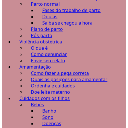
Parto normal
Fases do trabalho de parto
Doulas
Saiba se chegou a hora
Plano de parto
Pós-parto
Violência obstétrica
O que é
Como denunciar
Envie seu relato
Amamentação
Como fazer a pega correta
Quais as posições para amamentar
Ordenha e cuidados
Doe leite materno
Cuidados com os filhos
Bebês
Banho
Sono
Doenças