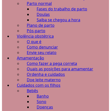
Parto normal
Fases do trabalho de parto
Doulas
Saiba se chegou a hora
Plano de parto
Pós-parto
Violência obstétrica
O que é
Como denunciar
Envie seu relato
Amamentação
Como fazer a pega correta
Quais as posições para amamentar
Ordenha e cuidados
Doe leite materno
Cuidados com os filhos
Bebês
Banho
Sono
Doenças