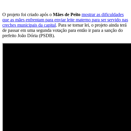
O projeto foi criado após o
Mães de Peito
mostrar as dificuldades
que as mães enfrentam para enviar leite materno para ser servido nas
creches municipais da capital
. Para se tornar lei, o projeto ainda terá
de passar em uma segunda votação para então ir para a sanção do
prefeito João Dória (PSDB).