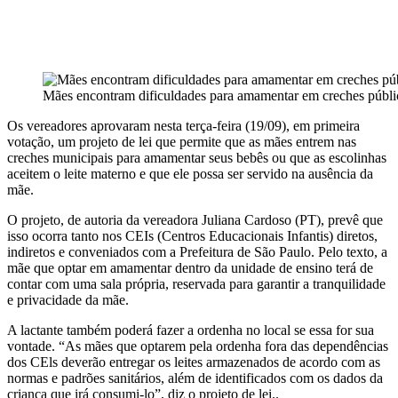
Mães encontram dificuldades para amamentar em creches públi
Os vereadores aprovaram nesta terça-feira (19/09), em primeira
votação, um projeto de lei que permite que as mães entrem nas
creches municipais para amamentar seus bebês ou que as escolinhas
aceitem o leite materno e que ele possa ser servido na ausência da
mãe.
O projeto, de autoria da vereadora Juliana Cardoso (PT), prevê que
isso ocorra tanto nos CEIs (Centros Educacionais Infantis) diretos,
indiretos e conveniados com a Prefeitura de São Paulo. Pelo texto, a
mãe que optar em amamentar dentro da unidade de ensino terá de
contar com uma sala própria, reservada para garantir a tranquilidade
e privacidade da mãe.
A lactante também poderá fazer a ordenha no local se essa for sua
vontade. “As mães que optarem pela ordenha fora das dependências
dos CEls deverão entregar os leites armazenados de acordo com as
normas e padrões sanitários, além de identificados com os dados da
criança que irá consumi-lo”, diz o projeto de lei..