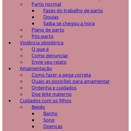
Parto normal
Fases do trabalho de parto
Doulas
Saiba se chegou a hora
Plano de parto
Pós-parto
Violência obstétrica
O que é
Como denunciar
Envie seu relato
Amamentação
Como fazer a pega correta
Quais as posições para amamentar
Ordenha e cuidados
Doe leite materno
Cuidados com os filhos
Bebês
Banho
Sono
Doenças