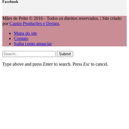
Facebook
Mães de Peito © 2016 - Todos os direitos reservados. | Site criado
por
Capim Produções e Design
.
Mapa do site
Contato
Saiba como anunciar
Submit
Type above and press
Enter
to search. Press
Esc
to cancel.