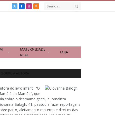
X
Facebook
Instagram
RSS
(Twitter)
OM
MATERNIDADE
LOJA
REAL
SOBRE A AUTORA
utora do livro infantil "O
amá é da Mamãe", que
ala sobre o desmame gentil, a jornalista
iovanna Balogh, 41, passou a fazer reportagens
obre parto, aleitamento materno e direitos das