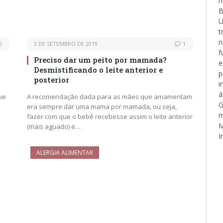
m
B
U
t
n
0
3 DE SETEMBRO DE 2019
1
f
?
Preciso dar um peito por mamada?
e
Desmistificando o leite anterior e
p
posterior
i
á
ue
A recomendação dada para as mães que amamentam
G
era sempre dar uma mama por mamada, ou seja,
m
fazer com que o bebê recebesse assim o leite anterior
M
(mais aguado) e…
I
ALERGIA ALIMENTAR