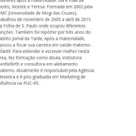
ulheres após a maternidade. Ela é mãe de
ento, Vicente e Teresa. Formada em 2002 pela
MC (Universidade de Mogi das Cruzes),
rabalhou de novembro de 2005 a abril de 2015
a Folha de S. Paulo onde ocupou diferentes
unções. Também foi repórter por três anos do
xtinto Jornal da Tarde. Após a maternidade,
assou a focar sua carreira em saúde materno-
nfantil. Para entender e escrever melhor nesta
rea, fez formação como doula, instrutora
entleBirth e consultora em aleitamento
aterno. Atualmente é responsável pela Agência
exerica e é pós-graduada em Marketing de
nfluência na PUC-RS.