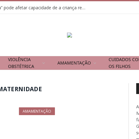
Usar tela como “chupeta” pode afetar capacidade de a criança regular emoções
VIOLÊNCIA
CUIDADOS C
AMAMENTAÇÃO
OBSTÉTRICA
OS FILHOS
-MATERNIDADE
A
AMAMENTAÇÃO
M
f
G
s