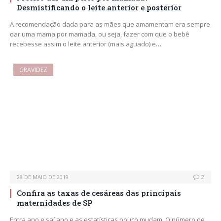
Desmistificando o leite anterior e posterior
A recomendação dada para as mães que amamentam era sempre
dar uma mama por mamada, ou seja, fazer com que o bebê
recebesse assim o leite anterior (mais aguado) e…
GRAVIDEZ
28 DE MAIO DE 2019
2
Confira as taxas de cesáreas das principais
maternidades de SP
Entra ano e saí ano e as estatísticas pouco mudam. O número de