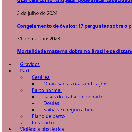
Usar tela como “chupeta” pode afetar capacidade
2 de julho de 2024
Congelamento de óvulos: 17 perguntas sobre o 
31 de maio de 2023
Mortalidade materna dobra no Brasil e se dista
Gravidez
Parto
Cesárea
Quais são as reais indicações
Parto normal
Fases do trabalho de parto
Doulas
Saiba se chegou a hora
Plano de parto
Pós-parto
Violência obstétrica