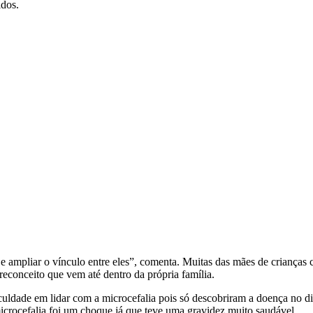
idos.
s e ampliar o vínculo entre eles”, comenta. Muitas das mães de crianças 
econceito que vem até dentro da própria família.
culdade em lidar com a microcefalia pois só descobriram a doença no 
icrocefalia foi um choque já que teve uma gravidez muito saudável