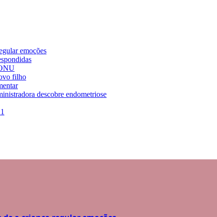
regular emoções
espondidas
a ONU
vo filho
mentar
dministradora descobre endometriose
21