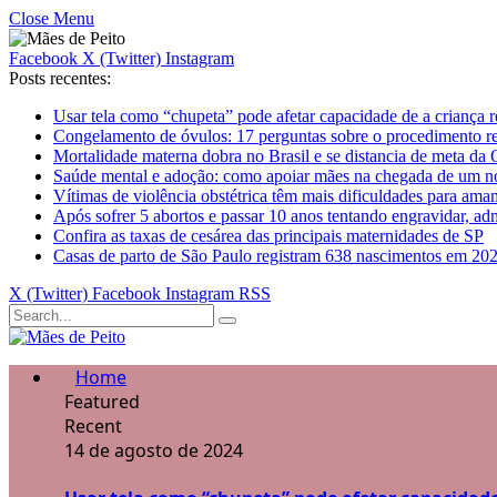
Close Menu
Facebook
X (Twitter)
Instagram
Posts recentes:
Usar tela como “chupeta” pode afetar capacidade de a criança 
Congelamento de óvulos: 17 perguntas sobre o procedimento r
Mortalidade materna dobra no Brasil e se distancia de meta d
Saúde mental e adoção: como apoiar mães na chegada de um no
Vítimas de violência obstétrica têm mais dificuldades para ama
Após sofrer 5 abortos e passar 10 anos tentando engravidar, a
Confira as taxas de cesárea das principais maternidades de SP
Casas de parto de São Paulo registram 638 nascimentos em 20
X (Twitter)
Facebook
Instagram
RSS
Home
Featured
Recent
14 de agosto de 2024