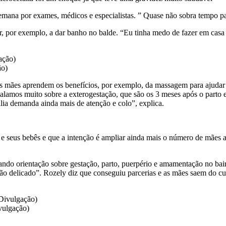
 semana por exames, médicos e especialistas. ” Quase não sobra tempo p
er, por exemplo, a dar banho no balde. “Eu tinha medo de fazer em cas
ão)
as mães aprendem os benefícios, por exemplo, da massagem para ajuda
alamos muito sobre a exterogestação, que são os 3 meses após o parto e
ia demanda ainda mais de atenção e colo”, explica.
 seus bebês e que a intenção é ampliar ainda mais o número de mães at
ndo orientação sobre gestação, parto, puerpério e amamentação no bai
ão delicado”. Rozely diz que conseguiu parcerias e as mães saem do cu
vulgação)