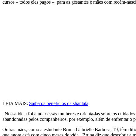
cursos – todos eles pagos – para as gestantes e mães com recém-nasc
LEIA MAIS:
Saiba os benefícios da shantala
“Nossa ideia foi ajudar essas mulheres e orientá-las sobre os cuidado
abandonadas pelos companheiros, por exemplo, além de enfrentar o pr
Outras mães, como a estudante Bruna Gabrielle Barbosa, 19, têm difi
que agora está com cinco meses de vida. Bruna diz que descobrir a m