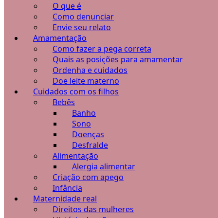
O que é
Como denunciar
Envie seu relato
Amamentação
Como fazer a pega correta
Quais as posições para amamentar
Ordenha e cuidados
Doe leite materno
Cuidados com os filhos
Bebês
Banho
Sono
Doenças
Desfralde
Alimentação
Alergia alimentar
Criação com apego
Infância
Maternidade real
Direitos das mulheres