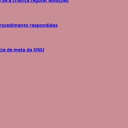
 de a criança regular emoções
procedimento respondidas
ncia de meta da ONU