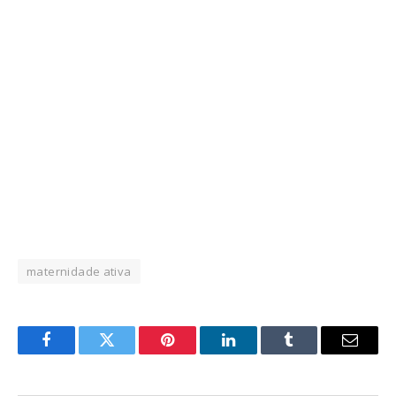
maternidade ativa
Facebook
Twitter
Pinterest
LinkedIn
Tumblr
Email