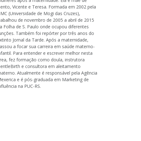
ulheres após a maternidade. Ela é mãe de
ento, Vicente e Teresa. Formada em 2002 pela
MC (Universidade de Mogi das Cruzes),
rabalhou de novembro de 2005 a abril de 2015
a Folha de S. Paulo onde ocupou diferentes
unções. Também foi repórter por três anos do
xtinto Jornal da Tarde. Após a maternidade,
assou a focar sua carreira em saúde materno-
nfantil. Para entender e escrever melhor nesta
rea, fez formação como doula, instrutora
entleBirth e consultora em aleitamento
aterno. Atualmente é responsável pela Agência
exerica e é pós-graduada em Marketing de
nfluência na PUC-RS.