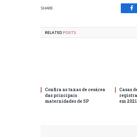
SHARE.
Fa
RELATED
POSTS
Confira as taxas de cesárea
Casas d
das principais
registr
maternidades de SP
em 2021