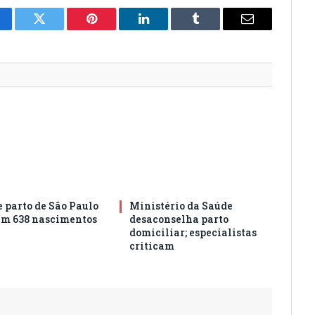
cebook
Twitter
Pinterest
LinkedIn
Tumblr
Email
e parto de São Paulo
Ministério da Saúde
am 638 nascimentos
desaconselha parto
domiciliar; especialistas
criticam