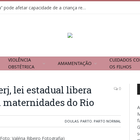
Usar tela como “chupeta” pode afetar capacidade de a criança regular emoções
VIOLÊNCIA
CUIDADOS C
AMAMENTAÇÃO
OBSTÉTRICA
OS FILHOS
j, lei estadual libera
0
m maternidades do Rio
A
M
f
DOULAS
,
PARTO
,
PARTO NORMAL
G
s