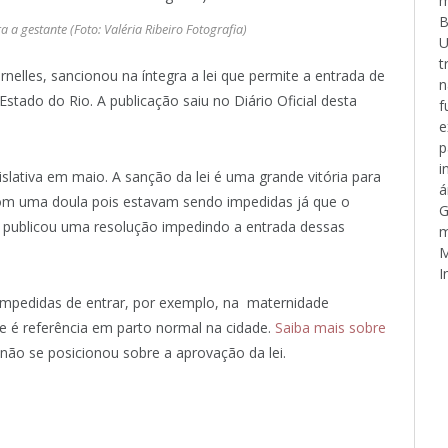
m
B
 a gestante (Foto: Valéria Ribeiro Fotografia)
U
t
nelles, sancionou na íntegra a lei que permite a entrada de
n
stado do Rio. A publicação saiu no Diário Oficial desta
f
e
p
i
islativa em maio. A sanção da lei é uma grande vitória para
á
om uma doula pois estavam sendo impedidas já que o
G
) publicou uma resolução impedindo a entrada dessas
m
M
I
impedidas de entrar, por exemplo, na maternidade
e é referência em parto normal na cidade.
Saiba mais sobre
não se posicionou sobre a aprovação da lei.