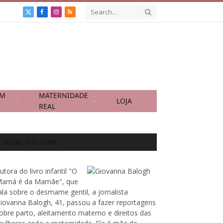
X
Facebook
Instagram
RSS
(Twitter)
OM
MATERNIDADE
LOJA
REAL
SOBRE A AUTORA
utora do livro infantil "O
amá é da Mamãe", que
ala sobre o desmame gentil, a jornalista
iovanna Balogh, 41, passou a fazer reportagens
obre parto, aleitamento materno e direitos das