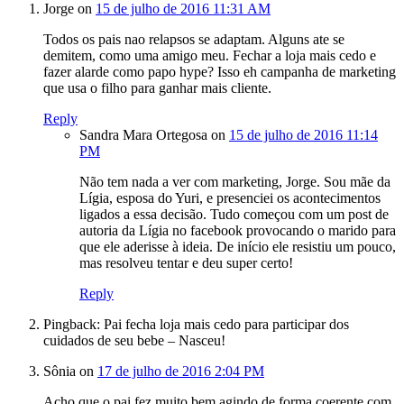
Jorge
on
15 de julho de 2016 11:31 AM
Todos os pais nao relapsos se adaptam. Alguns ate se
demitem, como uma amigo meu. Fechar a loja mais cedo e
fazer alarde como papo hype? Isso eh campanha de marketing
que usa o filho para ganhar mais cliente.
Reply
Sandra Mara Ortegosa
on
15 de julho de 2016 11:14
PM
Não tem nada a ver com marketing, Jorge. Sou mãe da
Lígia, esposa do Yuri, e presenciei os acontecimentos
ligados a essa decisão. Tudo começou com um post de
autoria da Lígia no facebook provocando o marido para
que ele aderisse à ideia. De início ele resistiu um pouco,
mas resolveu tentar e deu super certo!
Reply
Pingback: Pai fecha loja mais cedo para participar dos
cuidados de seu bebe – Nasceu!
Sônia
on
17 de julho de 2016 2:04 PM
Acho que o pai fez muito bem agindo de forma coerente com