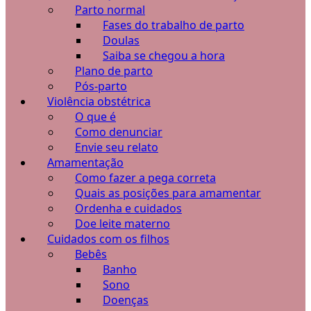
Parto normal
Fases do trabalho de parto
Doulas
Saiba se chegou a hora
Plano de parto
Pós-parto
Violência obstétrica
O que é
Como denunciar
Envie seu relato
Amamentação
Como fazer a pega correta
Quais as posições para amamentar
Ordenha e cuidados
Doe leite materno
Cuidados com os filhos
Bebês
Banho
Sono
Doenças