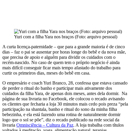
Yuri com a filha Yara nos braços (Foto: arquivo pessoal)
A curta licença-paternidade – que para a grande maioria é de cinco
dias – faz o pai se ausentar por horas longe do bebê e da nova mãe,
que precisa de apoio e alguém para dividir os cuidados com o
recém-nascido. No caso de quem tem o próprio negócio é ainda
mais difícil conseguir ficar mais tempo afastado do trabalho para
curtir os primeiros dias, meses do bebê em casa.
O empresário e coach Yuri Branco, 28, confessa que estava cansado
de perder o ritual do banho e participar mais ativamente dos
cuidados da filha Yara, de apenas dois meses, antes dela dormir. Na
página de sua livraria no Facebook, ele colocou o recado avisando
os clientes que fecharia a loja 30 minutos mais cedo pois preza “pela
participação na shantala, banho e ritual do sono da minha filha
bebezinha, e ela está fazendo uma rotina de naturalmente dormir
logo que o sol se põe”, diz o recado publicado na rede social da
livraria
Omnisciência – Cultura da Paz
. A loja
trabalha com títulos
voltados à meditação, yoga, alimentação natural, terapias