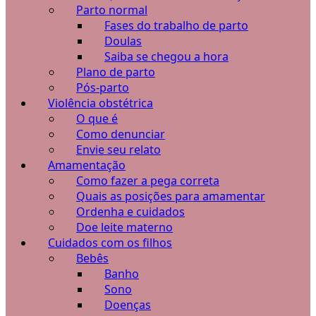
Parto normal
Fases do trabalho de parto
Doulas
Saiba se chegou a hora
Plano de parto
Pós-parto
Violência obstétrica
O que é
Como denunciar
Envie seu relato
Amamentação
Como fazer a pega correta
Quais as posições para amamentar
Ordenha e cuidados
Doe leite materno
Cuidados com os filhos
Bebês
Banho
Sono
Doenças